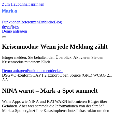
Zum Hauptinhalt springen
Funktionen
Referenzen
Einblicke
Blog
de
/
en
/
fr
/
es
Demo anfragen
Krisenmodus: Wenn jede Meldung zählt
Bürger melden. Sie behalten den Überblick. Aktivieren Sie den
Krisenmodus mit einem Klick.
Demo anfragen
Funktionen entdecken
DSGVO-konform
CAP 1.2 Export
Open Source (GPL)
WCAG 2.1
AA
NINA warnt – Mark-a-Spot sammelt
Warn-Apps wie NINA und KATWARN informieren Bürger über
Gefahren. Aber wer sammelt die Informationen von der Straße?
Mark-a-Spot ergänzt Ihre Katastrophenschutz-Infrastruktur um den