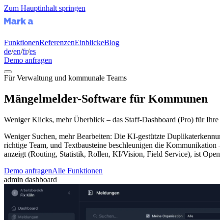
Zum Hauptinhalt springen
Funktionen
Referenzen
Einblicke
Blog
de
/
en
/
fr
/
es
Demo anfragen
Für Verwaltung und kommunale Teams
Mängelmelder-Software für Kommunen
Weniger Klicks, mehr Überblick – das Staff-Dashboard (Pro) für Ihr
Weniger Suchen, mehr Bearbeiten: Die KI-gestützte Duplikaterkennung 
richtige Team, und Textbausteine beschleunigen die Kommunikation – 
anzeigt (Routing, Statistik, Rollen, KI/Vision, Field Service), ist
Demo anfragen
Alle Funktionen
admin dashboard